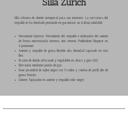
Silla Zurich
Silla robusta de diseño atemporal para uso intensivo. La curvatura del
respaldo se ha diseñado pensando en garantizar un trabajo saludable.
Mecanismo Syncron: Movimiento del respaldo e inclinación del asiento
de forma sincronizada, sistema anti-retorno. Pudiéndose bloquear en
4 posiciones.
Asiento y respaldo de goma flexible, alta densidad tapizado en tela
flex.
Brazos de diseño reforzado y regulables en altura y giro (2D).
Elevación mediante pistón de gas.
Base piramidal de nylon negro con 5 radios y ruedas de perfil alto de
goma blanda.
Colores: Tapizados en asiento y respaldo color negro.