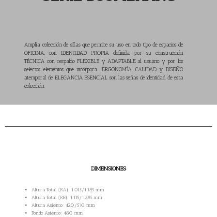
Amplia colección de sillas que permite su uso en todo tipo de espacios de
OFICINA, con IDENTIDAD PROPIA definida por su construcción
TÉCNICA con respaldo FLEXIBLE y ADAPTABLE al usuario y por los
selectos elementos que incorpora. ERGONOMÍA, CALIDAD y DISEÑO
atemporal de ELEGANCIA ESENCIAL son las señas de identidad de esta
colección.
DIMENSIONES
Altura Total (RA): 1.015/1.185 mm
Altura Total (RB): 1.115/1.285 mm
Altura Asiento: 420/510 mm
Fondo Asiento: 480 mm